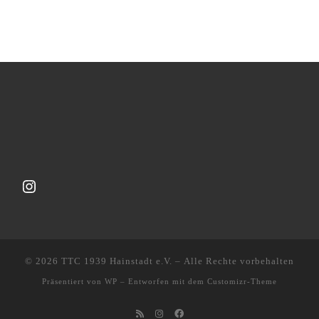
Instagram
© 2026
TTC 1939 Hainstadt e.V.
– Alle Rechte vorbehalten
Präsentiert von
WP
– Entworfen mit dem
Customizr-Theme