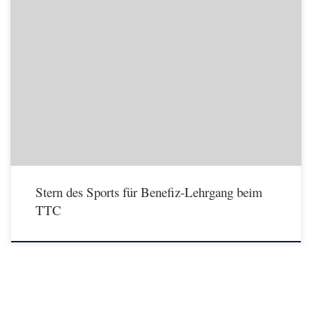
Zwei Sterne des Sports in Bronze gehen an den Tischtennis-Kreis Offenbach Platz 9
für den Benefiz-Lehrgang beim TTC Hainstadt „Lawine e. V.“ Platz 6 für die
Jugendarbeit den TTC Seligenstadt Die Sterne des Sports sind Auszeichnungen des
Deutschen Olympischen Sportbunds und der Volks- und Raiffeisenbanken, die seit
2004 an Sportvereine […]
Stern des Sports für Benefiz-Lehrgang beim
TTC