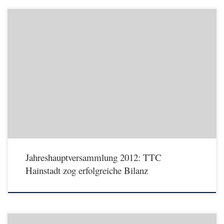
Bewährte langjährige Führungsmannschaft einstimmig im Amt bestätigt Besondere
Ehrungen – Rückblick Sanierung des Vereinsheims Hainstadt – Besondere
Ehrungen, Rückblicke, Neuwahlen und das sanierte Vereinsheim „die neue Helmut-
Schmidt-Halle“ standen auf der Tagesordnung der JHV am 30. Mai 2012. Erfreut
zeigte sich die Vorsitzende bei der Begrüßung über das große Interesse der […]
Jahreshauptversammlung 2012: TTC
Hainstadt zog erfolgreiche Bilanz