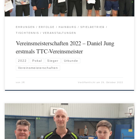
EHRUNGEN
ERFOLGE
HAINBURG
SPIELBETRIEB
TISCHTENNIS
VERANSTALTUNGEN
Vereinsmeisterschaften 2022 – Daniel Jung
erstmals TTC-Vereinsmeister
2022
Pokal
Sieger
Urkunde
Vereinsmeisterschaften
von
JR
Veröffentlicht am
29. Oktober 2022
In der diesjährigen Pokal-Endrunde der 1. Kreisklasse gewann das Team bestehend
aus Stefan Georg, Frank Fertig und Daniel Jung. Im Finale gegen die DJK-TTC