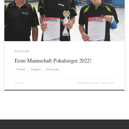
Ober-Roden III errangen die Drei am 27.3. einen deutlichen 4:1 Sieg. Zuvor
gewannen sie bereits das erste Spiel der Endrunde ebenfalls 4:1 gegen die DJK-
Spvgg. Mühlheim […]
ERFOLGE
Erste Mannschaft Pokalsieger 2022!
Pokal
Sieger
Urkunde
von
KS
Veröffentlicht am
7. April 2022